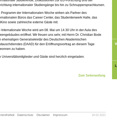
ernationale Studierende, Diskussionen zur EU-Forschung und der
richtung internationaler Studiengänge bis hin zu Schnuppersprachkursen.
 Programm der Internationalen Woche wirken als Partner des
ernationalen Büros das Career Center, das Studentenwerk Halle, das
Kino sowie zahlreiche externe Gäste mit.
 Internationale Woche wird am 08. Mai um 14.30 Uhr in der Aula des
engebäudes eröffnet. Wir freuen uns sehr, mit Herrn Dr. Christian Bode
n ehemaligen Generalsekretär des Deutschen Akademischen
W
stauschdienstes (DAAD) für den Eröffnungsvortrag an diesem Tage
wonnen zu haben.
e Universitätsmitglieder und Gäste sind herzlich eingeladen.
L
Zum Seitenanfang
rierefreiheit
Datenschutz
Disclaimer
Impressum
18.02.2021