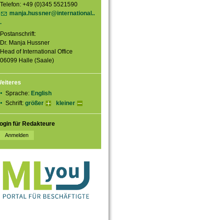
Telefon: +49 (0)345 5521590
manja.hussner@international..
.
Postanschrift:
Dr. Manja Hussner
Head of International Office
06099 Halle (Saale)
eiteres
Sprache:
English
Schrift:
größer
kleiner
ogin für Redakteure