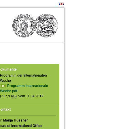
okumente
Programm der Internationalen
Woche
Programm Internationale
Woche.pdf
(217,9
KB
) vom 11.04.2012
ontakt
r. Manja Hussner
ead of International Office