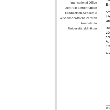
int
International Office
Ein
Zentrale Einrichtungen
Am
Graduierten-Akademie
Int
Wissenschaftliche Zentren
Uni
An-Institute
Die
Universitätsklinikum
Löw
de
Au
ge
All
Bar