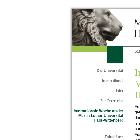
St
I
Die Universität
M
International
inter
H
Zur Oberseite
Anf
Internationale Woche an der
geb
Martin-Luther-Universität
der
Halle-Wittenberg
leh
au
Aus
Fakultäten