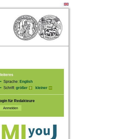
eiteres
Sprache:
English
Schrift:
größer
kleiner
ogin für Redakteure