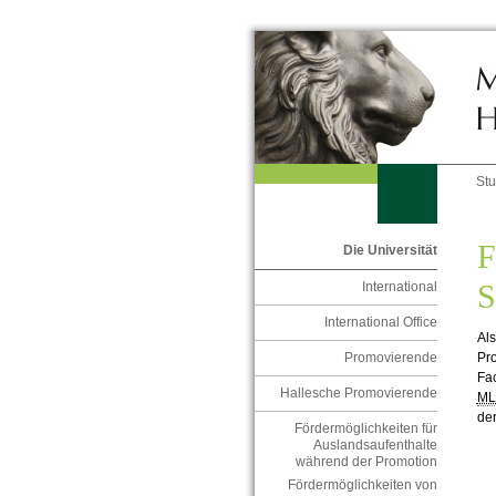
St
F
Die Universität
S
International
International Office
Al
Pr
Promovierende
Fa
Hallesche Promovierende
M
der
Fördermöglichkeiten für
Auslandsaufenthalte
während der Promotion
Fördermöglichkeiten von