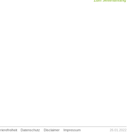
Zum Seitenanfang
rierefreiheit
Datenschutz
Disclaimer
Impressum
26.01.2022