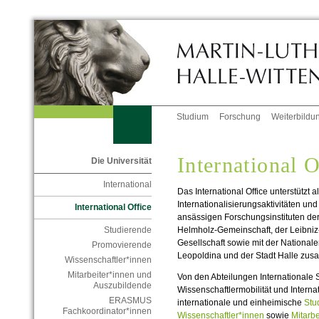
Studium
Forschung
Weiterbildu
International O
Die Universität
International
Das International Office unterstützt a
Internationalisierungsaktivitäten und
International Office
ansässigen Forschungsinstituten der
Helmholz-Gemeinschaft, der Leibniz
Studierende
Gesellschaft sowie mit der Nationa
Promovierende
Leopoldina und der Stadt Halle zu
Wissenschaftler*innen
Mitarbeiter*innen und
Von den Abteilungen Internationale S
Auszubildende
Wissenschaftlermobilität und Intern
ERASMUS
internationale und einheimische
Stu
Fachkoordinator*innen
Wissenschaftler*innen
sowie
Mitarbe