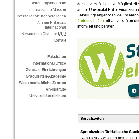
Betreuungsangebote
der Universität Halle zu Möglichkeit
an der Universität Halle, Finanzier
Internationale Messen
Betreuungsangebot sowie unseren vi
Internationale Kooperationen
Partnerschaften
mit Universitäten u
Alumni Halenses
informiert und beraten.
International
Newcomers Club der
MLU
Kontakt
Fakultäten
International Office
Zentrale Einrichtungen
Graduierten-Akademie
Wissenschaftliche Zentren
An-Institute
Universitätsklinikum
Sprechzeiten
Sprechzeiten für Hallesche Stud
ACHTUNG: Zwischen dem 3. und 30.