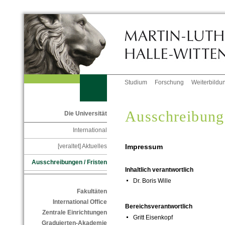
Studium
Forschung
Weiterbildu
Ausschreibunge
Die Universität
International
Impressum
[veraltet] Aktuelles
Ausschreibungen / Fristen
Inhaltlich verantwortlich
Dr. Boris Wille
Fakultäten
International Office
Bereichsverantwortlich
Zentrale Einrichtungen
Gritt Eisenkopf
Graduierten-Akademie