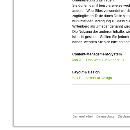
Urheberrechts unterliegen.
Sie dürfen damit beispielsweise wed
anderen Web-Sites verwendet werde
zugänglichen Texte durch Dritte sti
nur unter der Bedingung zu, dass die
Wittenberg als Urheber genannt wird
Die Nutzung der anderen Inhalte, wie
ist nicht gestattet. Sollten Sie jedo
haben, wenden Sie sich bitte an ob
Content-Management-System
MaGIC - Das Web-CMS der MLU
Layout & Design
S.O.D. - Sisters of Design
Barrierefreiheit
Datenschutz
Disclaim