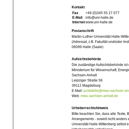
Kontakt
Fax
+49 (0)345 55 27 077
E-Mail
info@uni-halle.de
Internet
www.uni-halle.de
Postanschrift
Martin-Luther-Universität Halle-Witt
(Adressat, z.B. Fakultät und/oder Inst
06099 Halle (Saale)
Aufsichtsbehörde
Die zuständige Aufsichtsbehörde ist
Ministerium für Wissenschaft, Ener
Sachsen-Anhalt
Leipziger Straße 58
39112 Magdeburg
E-Mail:
poststelle@mwu.sachsen-anh
Web:
mwu.sachsen-anhalt.de
Urheberrechtshinweis
Bitte beachten Sie, dass alle Texte, 
Arrangements - soweit nicht anders er
Universität Halle-Wittenberg selbst 