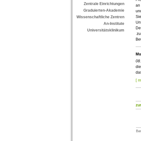
Zentrale Einrichtungen
an 
Graduierten-Akademie
und
Sie
Wissenschaftliche Zentren
Unt
An-Institute
De
Universitätsklinikum
zu
Be
Mu
08
di
da
[ m
zu
Bar