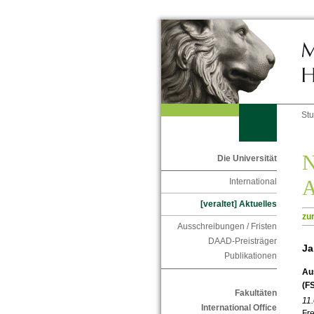
St
N
Die Universität
A
International
[veraltet] Aktuelles
zu
Ausschreibungen / Fristen
DAAD-Preisträger
Ja
Publikationen
Au
(F
Fakultäten
11
International Office
Fr