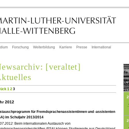
udium
Forschung
Weiterbildung
Karriere
Presse
International
ewsarchiv: [veraltet]
ktuelles
rück
1
2
3
2
hr 2012
stauschprogramm für Fremdsprachenassistentinnen und -assistenten
SA) im Schuljahr 2013/2014
2
.07.2012:
Beim internationalen Austausch von
emdsprachenassistenzkräften (FSA) können
Studierende aus Deutschland