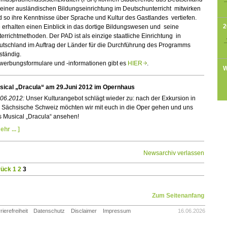
einer ausländischen Bildungseinrichtung im Deutschunterricht mitwirken
 so ihre Kenntnisse über Sprache und Kultur des Gastlandes vertiefen.
2
 erhalten einen Einblick in das dortige Bildungswesen und seine
errichtmethoden. Der PAD ist als einzige staatliche Einrichtung in
utschland im Auftrag der Länder für die Durchführung des Programms
ständig.
werbungsformulare und -informationen gibt es
HIER
.
W
sical „Dracula“ am 29.Juni 2012 im Opernhaus
.06.2012:
Unser Kulturangebot schlägt wieder zu: nach der Exkursion in
e Sächsische Schweiz möchten wir mit euch in die Oper gehen und uns
s Musical „Dracula“ ansehen!
ehr ... ]
Newsarchiv verlassen
rück
1
2
3
Zum Seitenanfang
rierefreiheit
Datenschutz
Disclaimer
Impressum
16.06.2026