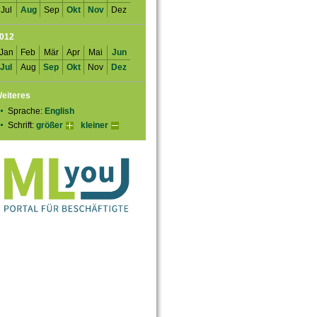
Jul
Aug
Sep
Okt
Nov
Dez
012
Jan
Feb
Mär
Apr
Mai
Jun
Jul
Aug
Sep
Okt
Nov
Dez
eiteres
Sprache:
English
Schrift:
größer
kleiner