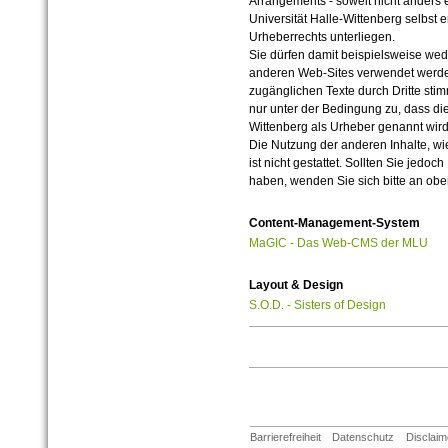
Arrangements - soweit nicht anders er
Universität Halle-Wittenberg selbst 
Urheberrechts unterliegen.
Sie dürfen damit beispielsweise wed
anderen Web-Sites verwendet werde
zugänglichen Texte durch Dritte sti
nur unter der Bedingung zu, dass die
Wittenberg als Urheber genannt wird
Die Nutzung der anderen Inhalte, wie
ist nicht gestattet. Sollten Sie jedo
haben, wenden Sie sich bitte an ob
Content-Management-System
MaGIC - Das Web-CMS der MLU
Layout & Design
S.O.D. - Sisters of Design
Barrierefreiheit
Datenschutz
Disclaim