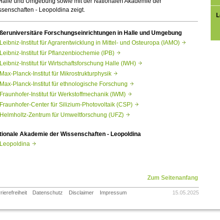
 Halle und Umgebung sowie mit der Nationalen Akademie der
senschaften - Leopoldina zeigt.
L
ßeruniversitäre Forschungseinrichtungen in Halle und Umgebung
Leibniz-Institut für Agrarentwicklung in Mittel- und Osteuropa (IAMO)
Leibniz-Institut für Pflanzenbiochemie (IPB)
Leibniz-Institut für Wirtschaftsforschung Halle (IWH)
Max-Planck-Institut für Mikrostrukturphysik
Max-Planck-Institut für ethnologische Forschung
Fraunhofer-Institut für Werkstoffmechanik (IWM)
Fraunhofer-Center für Silizium-Photovoltaik (CSP)
Helmholtz-Zentrum für Umweltforschung (UFZ)
tionale Akademie der Wissenschaften - Leopoldina
Leopoldina
Zum Seitenanfang
rierefreiheit
Datenschutz
Disclaimer
Impressum
15.05.2025