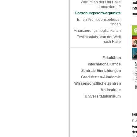
Warum an der Uni Halle
auf
promovieren?
in
Forschungsschwerpunkte
und
Einen Promotionsbetreuer
finden
Finanzierungsmöglichkeiten
Testimonials: Von der Welt
nach Halle
Fakultäten
International Office
Zentrale Einrichtungen
Graduierten-Akademie
Wissenschaftliche Zentren
An-Institute
Universitätsklinikum
Fo
Di
Fo
de