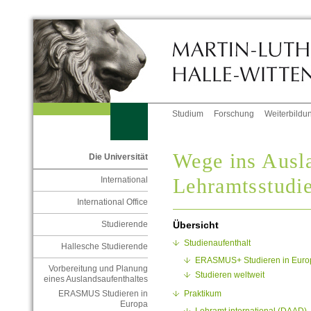
Studium
Forschung
Weiterbildu
Wege ins Ausl
Die Universität
Lehramtsstudi
International
International Office
Übersicht
Studierende
Studienaufenthalt
Hallesche Studierende
ERASMUS+ Studieren in Euro
Vorbereitung und Planung
Studieren weltweit
eines Auslandsaufenthaltes
Praktikum
ERASMUS Studieren in
Europa
Lehramt.international (DAAD)