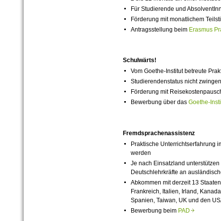
Für Studierende und AbsolventIn
Förderung mit monatlichem Teils
Antragsstellung beim
Erasmus Pr
Schulwärts!
Vom Goethe-Institut betreute Prak
Studierendenstatus nicht zwinge
Förderung mit Reisekostenpausch
Bewerbung über das
Goethe-Inst
Fremdsprachenassistenz
Praktische Unterrichtserfahrung 
werden
Je nach Einsatzland unterstützen S
Deutschlehrkräfte an ausländisc
Abkommen mit derzeit 13 Staaten w
Frankreich, Italien, Irland, Kan
Spanien, Taiwan, UK und den US
Bewerbung beim
PAD