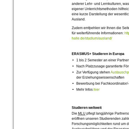
anderer Lehr- und Lernkulturen, was
eigener Unterrichtsmethoden hilfreic
eine kurze Darstellung der wesentli
Ausland.
Zudem emfpehlen wir Ihnen die Seit
für weiterführende Informationen:
htt
halle.de/studium/ausland/
ERASMUS+ Studieren in Europa
1 bis 2 Semester an einer Partner
Nach Platzzusage garantierte För
Zur Verfügung stehen
Austauschp
der Erziehungswissenschaften
Bewerbung bei Fachkoordinator/-
Mehr Infos
hier
Studieren weltweit
Die
MLU
pflegt langjährige Partnersc
eröffnen unseren Studierenden zahlr
Forschungsmöglichkeiten rund um de
Austauschplätzen und der Finanzier