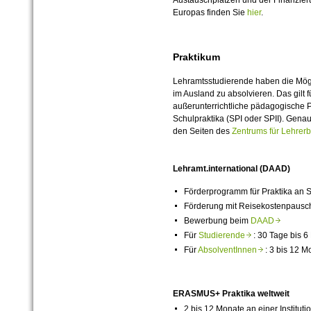
Europas finden Sie
hier
.
Praktikum
Lehramtsstudierende haben die Möglic
im Ausland zu absolvieren. Das gilt 
außerunterrichtliche pädagogische 
Schulpraktika (SPI oder SPII). Genau
den Seiten des
Zentrums für Lehrerb
Lehramt.international (DAAD)
Förderprogramm für Praktika an 
Förderung mit Reisekostenpausch
Bewerbung beim
DAAD
Für
Studierende
: 30 Tage bis 6
Für
AbsolventInnen
: 3 bis 12 M
ERASMUS+ Praktika weltweit
2 bis 12 Monate an einer Institut