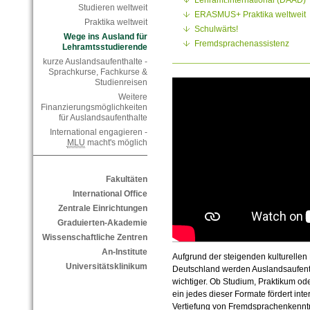
Studieren weltweit
ERASMUS+ Praktika weltweit
Praktika weltweit
Schulwärts!
Wege ins Ausland für
Fremdsprachenassistenz
Lehramtsstudierende
kurze Auslandsaufenthalte -
Sprachkurse, Fachkurse &
Studienreisen
Weitere
Finanzierungsmöglichkeiten
für Auslandsaufenthalte
International engagieren -
MLU
macht's möglich
Fakultäten
International Office
Zentrale Einrichtungen
Graduierten-Akademie
Wissenschaftliche Zentren
An-Institute
Aufgrund der steigenden kulturellen
Universitätsklinikum
Deutschland werden Auslandsaufent
wichtiger. Ob Studium, Praktikum o
ein jedes dieser Formate fördert int
Vertiefung von Fremdsprachenkennt