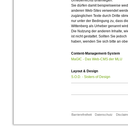
Urheberrechts unterliegen.
Sie dürfen damit beispielsweise wed
anderen Web-Sites verwendet werde
zugänglichen Texte durch Dritte sti
nur unter der Bedingung zu, dass die
Wittenberg als Urheber genannt wird
Die Nutzung der anderen Inhalte, wie
ist nicht gestattet. Sollten Sie jedo
haben, wenden Sie sich bitte an ob
Content-Management-System
MaGIC - Das Web-CMS der MLU
Layout & Design
S.O.D. - Sisters of Design
Barrierefreiheit
Datenschutz
Disclaim