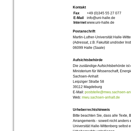
Kontakt
Fax
+49 (0)345 55 27 077
E-Mail
info@uni-halle.de
Internet
www.uni-halle.de
Postanschrift
Martin-Luther-Universität Halle-Witt
(Adressat, z.B. Fakultät und/oder Inst
06099 Halle (Saale)
Aufsichtsbehörde
Die zuständige Aufsichtsbehörde ist
Ministerium für Wissenschaft, Ener
Sachsen-Anhalt
Leipziger Straße 58
39112 Magdeburg
E-Mail:
poststelle@mwu.sachsen-anh
Web:
mwu.sachsen-anhalt.de
Urheberrechtshinweis
Bitte beachten Sie, dass alle Texte, 
Arrangements - soweit nicht anders er
Universität Halle-Wittenberg selbst 