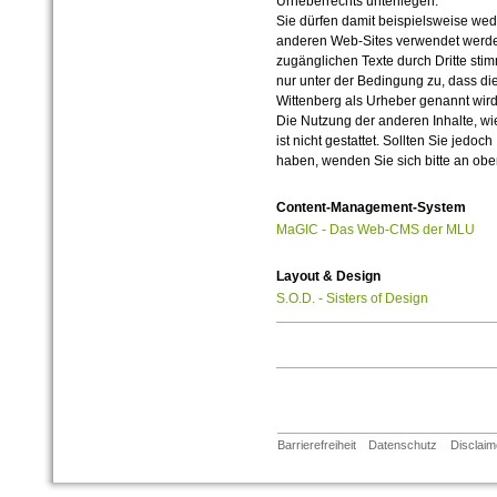
Urheberrechts unterliegen.
Sie dürfen damit beispielsweise wed
anderen Web-Sites verwendet werde
zugänglichen Texte durch Dritte sti
nur unter der Bedingung zu, dass die
Wittenberg als Urheber genannt wird
Die Nutzung der anderen Inhalte, wie
ist nicht gestattet. Sollten Sie jedo
haben, wenden Sie sich bitte an ob
Content-Management-System
MaGIC - Das Web-CMS der MLU
Layout & Design
S.O.D. - Sisters of Design
Barrierefreiheit
Datenschutz
Disclaim