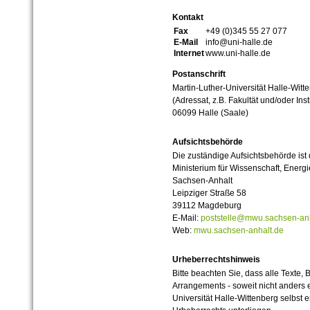
Kontakt
Fax
+49 (0)345 55 27 077
E-Mail
info@uni-halle.de
Internet
www.uni-halle.de
Postanschrift
Martin-Luther-Universität Halle-Witt
(Adressat, z.B. Fakultät und/oder Inst
06099 Halle (Saale)
Aufsichtsbehörde
Die zuständige Aufsichtsbehörde ist
Ministerium für Wissenschaft, Ener
Sachsen-Anhalt
Leipziger Straße 58
39112 Magdeburg
E-Mail:
poststelle@mwu.sachsen-anh
Web:
mwu.sachsen-anhalt.de
Urheberrechtshinweis
Bitte beachten Sie, dass alle Texte, 
Arrangements - soweit nicht anders er
Universität Halle-Wittenberg selbst 