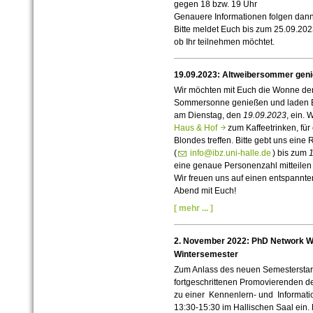
gegen 18 bzw. 19 Uhr
Genauere Informationen folgen dann
Bitte meldet Euch bis zum 25.09.2023
ob Ihr teilnehmen möchtet.
19.09.2023: Altweibersommer gen
Wir möchten mit Euch die Wonne der
Sommersonne genießen und laden 
am Dienstag, den
19.09.2023
, ein.
Haus & Hof
zum Kaffeetrinken, für
Blondes treffen. Bitte gebt uns eine
(
info@ibz.uni-halle.de
) bis zum
eine genaue Personenzahl mitteilen
Wir freuen uns auf einen entspannte
Abend mit Euch!
[ mehr ... ]
2. November 2022: PhD Network W
Wintersemester
Zum Anlass des neuen Semesterstart
fortgeschrittenen
Promovierenden d
zu einer Kennenlern- und Informati
13:30-15:30 im Hallischen Saal ein.