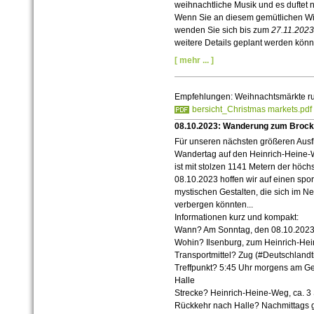
weihnachtliche Musik und es duftet
Wenn Sie an diesem gemütlichen Wi
wenden Sie sich bis zum
27.11.2023
weitere Details geplant werden könn
[ mehr ... ]
Empfehlungen: Weihnachtsmärkte r
bersicht_Christmas markets.pdf
08.10.2023: Wanderung zum Broc
Für unseren nächsten größeren Ausfl
Wandertag auf den Heinrich-Heine-
ist mit stolzen 1141 Metern der höch
08.10.2023 hoffen wir auf einen spo
mystischen Gestalten, die sich im N
verbergen könnten...
Informationen kurz und kompakt:
Wann? Am Sonntag, den 08.10.202
Wohin? Ilsenburg, zum Heinrich-He
Transportmittel? Zug (#Deutschlandt
Treffpunkt? 5:45 Uhr morgens am Ge
Halle
Strecke? Heinrich-Heine-Weg, ca. 3 
Rückkehr nach Halle? Nachmittags ge