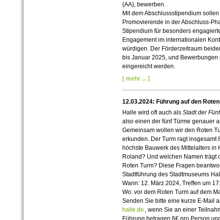
(AA), bewerben.
Mit dem Abschlussstipendium sollen q
Promovierende in der Abschluss-Phas
Stipendium für besonders engagiert
Engagement im internationalen Kon
würdigen. Der Förderzeitraum beide
bis Januar 2025, und Bewerbungen m
eingereicht werden.
[ mehr ... ]
12.03.2024: Führung auf den Rote
Halle wird oft auch als
Stadt der Fün
also einen der fünf Türme genauer 
Gemeinsam wollen wir den Roten Tu
erkunden. Der Turm ragt insgesamt 8
höchste Bauwerk des Mittelalters in H
Roland? Und welchen Namen trägt di
Roten Turm? Diese Fragen beantwort
Stadtführung des Stadtmuseums Hal
Wann: 12. März 2024, Treffen um 17
Wo: vor dem Roten Turm auf dem Ma
Senden Sie bitte eine kurze E-
Mail 
halle.de
, wenn Sie an einer Teilnahm
Führung betragen 6€ pro Person und 