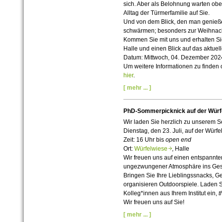
sich. Aber als Belohnung warten o
Alltag der Türmerfamilie auf Sie.
Und von dem Blick, den man genieße
schwärmen; besonders zur Weihnach
Kommen Sie mit uns und erhalten Sie
Halle und einen Blick auf das aktuel
Datum: Mittwoch, 04. Dezember 202
Um weitere Informationen zu finden o
hier
.
[ mehr ... ]
PhD-Sommerpicknick auf der Würf
Wir laden Sie herzlich zu unsere
Dienstag, den 23. Juli, auf der Würfe
Zeit: 16 Uhr bis
open end
Ort:
Würfelwiese
, Halle
Wir freuen uns auf einen entspannt
ungezwungener Atmosphäre ins Ge
Bringen Sie Ihre Lieblingssnacks, G
organisieren Outdoorspiele. Laden 
Kolleg*innen aus Ihrem Institut ein,
t
Wir freuen uns auf Sie!
[ mehr ... ]