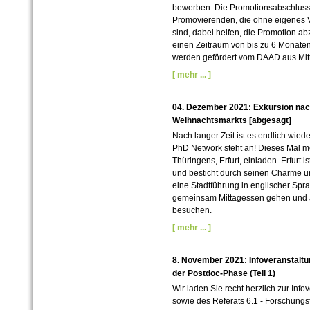
bewerben. Die Promotionsabschluss
Promovierenden, die ohne eigenes Ve
sind, dabei helfen, die Promotion ab
einen Zeitraum von bis zu 6 Monaten
werden gefördert vom DAAD aus Mitt
[ mehr ... ]
04. Dezember 2021: Exkursion nac
Weihnachtsmarkts [abgesagt]
Nach langer Zeit ist es endlich wied
PhD Network steht an! Dieses Mal mö
Thüringens, Erfurt, einladen. Erfurt 
und besticht durch seinen Charme und
eine Stadtführung in englischer Spr
gemeinsam Mittagessen gehen und 
besuchen.
[ mehr ... ]
8. November 2021: Infoveranstaltu
der Postdoc-Phase (Teil 1)
Wir laden Sie recht herzlich zur Info
sowie des Referats 6.1 - Forschungs