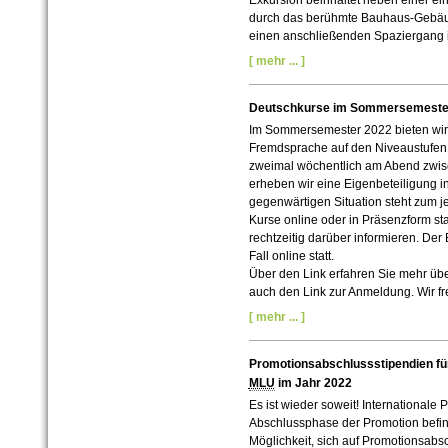
durch das berühmte Bauhaus-Gebäu
einen anschließenden Spaziergang 
[ mehr ... ]
Deutschkurse im Sommersemeste
Im Sommersemester 2022 bieten wir 
Fremdsprache auf den Niveaustufen A
zweimal wöchentlich am Abend zwisc
erheben wir eine Eigenbeteiligung 
gegenwärtigen Situation steht zum jet
Kurse online oder in Präsenzform st
rechtzeitig darüber informieren. Der
Fall online statt.
Über den Link erfahren Sie mehr über
auch den Link zur Anmeldung. Wir f
[ mehr ... ]
Promotionsabschlussstipendien für
MLU
im Jahr 2022
Es ist wieder soweit! International
Abschlussphase der Promotion befin
Möglichkeit, sich auf Promotionsab