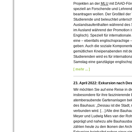
Projekten an der
MLU
mit DAAD-
För
speziell an Forschende und Lehrende
beantragen wollen.
Der Großteil der 
Studierende und beleuchtet untersch
Auslandsaufenthalten während des 
im Ausland während der Promotion is
Englisch).
Speziell für international
eine – ebenfalls englischsprachige 
geben.
Auch die soziale Komponente
gemütlichen Kneipenabenden mit de
Studierenden wird es für internati
Samstag eine ganztägige englischs
[ mehr ... ]
23. April 2022: Exkursion nach D
Wir möchten Sie auf eine Reise in di
insbesondere für ihre faszinierende
atemberaubende Gartenanlagen beka
des Bauhaus: „Dessau ist die Stadt,
verbunden wird. […] Alle drei Bauha
Meyer und Ludwig Mies van der Ro
geprägt und nahezu alle Bauhausbau
zählen heute zu den Ikonen der Archi
Exkursion beinhaltet neben einer e