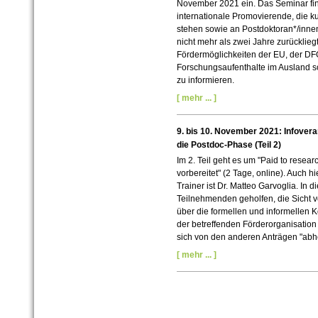
November 2021 ein. Das Seminar finde
internationale Promovierende, die k
stehen sowie an Postdoktoran*/inne
nicht mehr als zwei Jahre zurückliegt.
Fördermöglichkeiten der EU, der DF
Forschungsaufenthalte im Ausland so
zu informieren.
[ mehr ... ]
9. bis 10. November 2021: Infovera
die Postdoc-Phase (Teil 2)
Im 2. Teil geht es um "Paid to resea
vorbereitet" (2 Tage, online). Auch h
Trainer ist Dr. Matteo Garvoglia. In
Teilnehmenden geholfen, die Sicht v
über die formellen und informellen 
der betreffenden Förderorganisatio
sich von den anderen Anträgen "abh
[ mehr ... ]