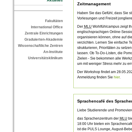
Aktuelles
Zeitmanagement
Haben Sie das Gefühl, dass Sie s
Vorlesungen und Freizeit jonglie
Fakultäten
Der
MLU
Wohlfühlcampus zeigt Ih
International Office
englischsprachigen Online-Session
Zentrale Einrichtungen
organisieren können, ohne auf d
Graduierten-Akademie
verzichten. Lernen Sie einfache T
Wissenschaftliche Zentren
strukturieren, Prioritäten zu setze
An-Institute
lassen. Ob To-Do-Listen, die Pom
Universitätsklinikum
Zielen - Sie bekommen alle Werkz
um mit weniger Stress mehr zu err
Der Workshop findet am 28.05.2025
Anmeldung finden Sie
hier
.
Sprachencafé des Sprache
Liebe Studierende und Promovier
das Sprachenzentrum der
MLU
bi
18:00 Uhr bieten ein Sprachencafé
ist die PULS Lounge, August-Bebel