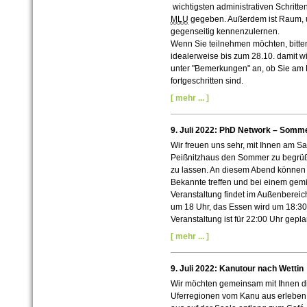
wichtigsten administrativen Schritte
MLU
gegeben. Außerdem ist Raum, u
gegenseitig kennenzulernen.
Wenn Sie teilnehmen möchten, bitte
idealerweise bis zum 28.10. damit w
unter "Bemerkungen" an,
ob Sie am 
fortgeschritten sind
.
[ mehr ... ]
9. Juli 2022: PhD Network – Somm
Wir freuen uns sehr, mit Ihnen am S
Peißnitzhaus den Sommer zu begrü
zu lassen. An diesem Abend können 
Bekannte treffen und bei einem gem
Veranstaltung findet im Außenbereich
um 18 Uhr, das Essen wird um 18:30 
Veranstaltung ist für 22:00 Uhr gepla
[ mehr ... ]
9. Juli 2022: Kanutour nach Wettin
Wir möchten gemeinsam mit Ihnen di
Uferregionen vom Kanu aus erleben.