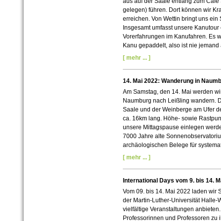
aus auf der Saale entlang zum Café 
gelegen) führen. Dort können wir Kra
erreichen. Von Wettin bringt uns ein
I
nsgesamt umfasst unsere Kanutour c
Vorerfahrungen im Kanufahren. Es wir
Kanu gepaddelt, also ist nie jemand 
[ mehr ... ]
14. Mai 2022: Wanderung in Naum
Am Samstag, den 14. Mai werden wir
Naumburg nach Leißling wandern. De
Saale und der Weinberge am Ufer der
ca. 16km lang. Höhe- sowie Rastpun
unsere Mittagspause einlegen werd
7000 Jahre alte Sonnenobservatorium
archäologischen Belege für system
[ mehr ... ]
International Days vom 9. bis 14. M
Vom 09. bis 14. Mai 2022 laden wir S
der Martin-
Luther-
Universität Halle-
W
vielfältige Veranstaltungen anbieten
Professorinnen und Professoren zu 