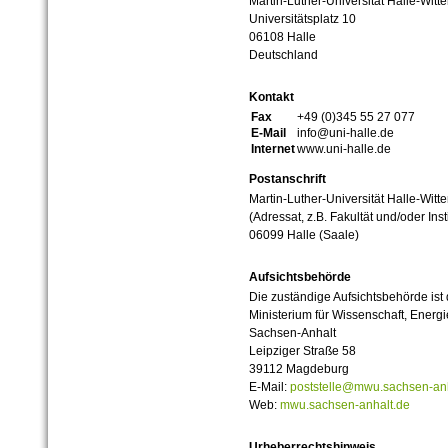
Martin-Luther-Universität Halle-Witt
Universitätsplatz 10
06108 Halle
Deutschland
Kontakt
Fax
+49 (0)345 55 27 077
E-Mail
info@uni-halle.de
Internet
www.uni-halle.de
Postanschrift
Martin-Luther-Universität Halle-Witt
(Adressat, z.B. Fakultät und/oder Inst
06099 Halle (Saale)
Aufsichtsbehörde
Die zuständige Aufsichtsbehörde ist
Ministerium für Wissenschaft, Ener
Sachsen-Anhalt
Leipziger Straße 58
39112 Magdeburg
E-Mail:
poststelle@mwu.sachsen-anh
Web:
mwu.sachsen-anhalt.de
Urheberrechtshinweis